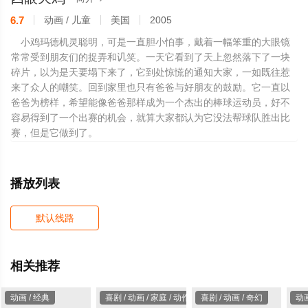
6.7
动画 / 儿童
美国
2005
小鸡玛德机灵聪明，可是一直胆小怕事，戴着一幅笨重的大眼镜
常常受到朋友们的捉弄和讥笑。一天它看到了天上忽然落下了一块
碎片，以为是天要塌下来了，它到处惊慌的通知大家，一如既往惹
来了众人的嘲笑。回到家里也只有爸爸与好朋友的鼓励。它一直以
爸爸为榜样，希望能像爸爸那样成为一个杰出的棒球运动员，好不
容易得到了一个出赛的机会，就算大家都认为它没法帮球队胜出比
赛，但是它做到了。
播放列表
默认线路
相关推荐
动画 / 经典
喜剧 / 动画 / 家庭 / 动作
喜剧 / 动画 / 奇幻
动画