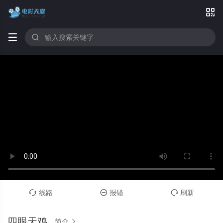



线路
报错
刷新



四眼天鸡
简介
