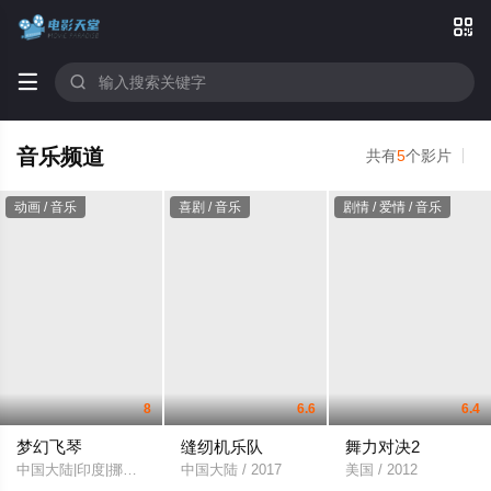



音乐频道
共有
5
个影片
动画 / 音乐
喜剧 / 音乐
剧情 / 爱情 / 音乐
8
6.6
6.4
梦幻飞琴
缝纫机乐队
舞力对决2
中国大陆|印度|挪威 / 2011
中国大陆 / 2017
美国 / 2012