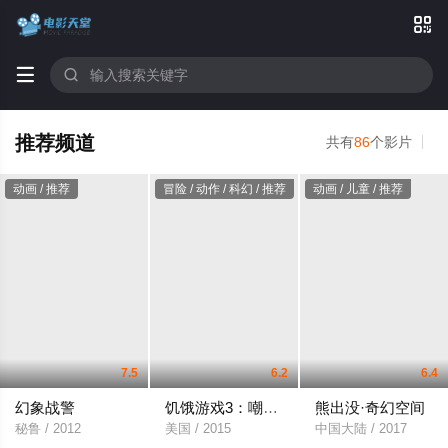



推荐频道
共有
86
个影片
动画 / 推荐
冒险 / 动作 / 科幻 / 推荐
动画 / 儿童 / 推荐
7.5
6.2
6.4
幻象战警
饥饿游戏3：嘲笑鸟(下)
熊出没·奇幻空间
秘鲁 / 2012
美国 / 2015
中国大陆 / 2017