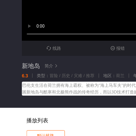
线路
报错


新地岛
简介

6.3
类型：
冒险 / 历史 / 灾难 / 推荐
地区：
荷兰
巴伦支生活在荷兰拥有海上霸权、被称为“海上马车夫”的时
困新地岛与酷寒和北极熊作战的传奇经历，而以3D技术打造
播放列表
默认线路