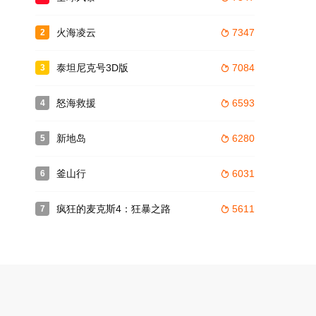
火海凌云
7347
2

泰坦尼克号3D版
7084
3

 推荐
怒海救援
6593
4

新地岛
6280
5

釜山行
6031
6

疯狂的麦克斯4：狂暴之路
5611
7
