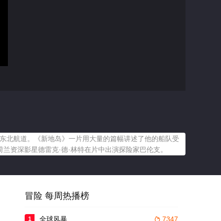
亚东北航道。《新地岛》一片用大量的篇幅讲述了他的船队受
兰资深影星德雷克·德·林特在片中出演探险家巴伦支。
冒险 每周热播榜
全球风暴
7347
1
