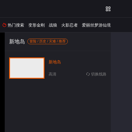

热门搜索
变形金刚
战狼
火影忍者
爱丽丝梦游仙境

新地岛
冒险 / 历史 / 灾难 / 推荐
新地岛
高清
切换线路
