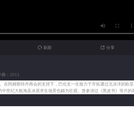
刷新
分享


年份：
2011
代。在阿姆斯特丹商会的支持下，巴伦支一生致力于开拓通过北冰洋的欧
的中世纪大航海及冰原求生场景也颇为壮观。曾参演过《黑皮书》等片的荷