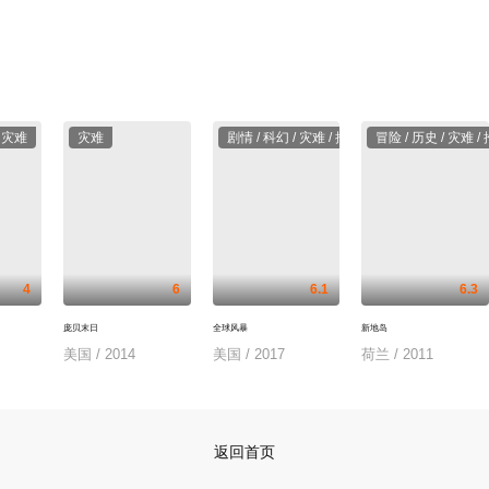
/ 灾难
灾难
剧情 / 科幻 / 灾难 / 推荐
冒险 / 历史 / 灾难 /
4
6
6.1
6.3
庞贝末日
全球风暴
新地岛
美国 / 2014
美国 / 2017
荷兰 / 2011
返回首页