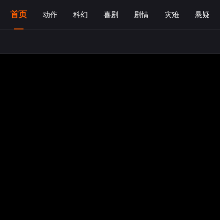
首页
动作
科幻
喜剧
剧情
灾难
悬疑