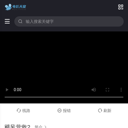



线路
报错
刷新



飓风营救2
简介
