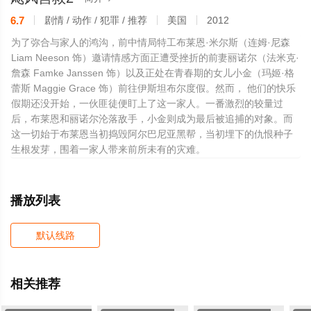
6.7
剧情 / 动作 / 犯罪 / 推荐
美国
2012
为了弥合与家人的鸿沟，前中情局特工布莱恩·米尔斯（连姆·尼森
Liam Neeson 饰）邀请情感方面正遭受挫折的前妻丽诺尔（法米克·
詹森 Famke Janssen 饰）以及正处在青春期的女儿小金（玛姬·格
蕾斯 Maggie Grace 饰）前往伊斯坦布尔度假。然而， 他们的快乐
假期还没开始，一伙匪徒便盯上了这一家人。一番激烈的较量过
后，布莱恩和丽诺尔沦落敌手，小金则成为最后被追捕的对象。而
这一切始于布莱恩当初捣毁阿尔巴尼亚黑帮，当初埋下的仇恨种子
生根发芽，围着一家人带来前所未有的灾难。
播放列表
默认线路
相关推荐