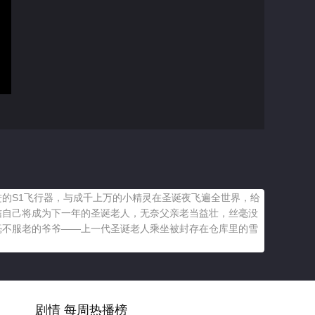
的S1飞行器，与成千上万的小精灵在圣诞夜飞遍全世界，给
信自己将成为下一年的圣诞老人，无奈父亲老当益壮，丝毫没
毫不服老的爷爷——上一代圣诞老人乘坐被封存在仓库里的雪
剧情 每周热播榜