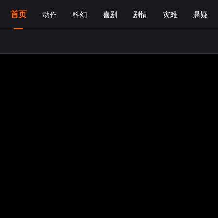
首页
动作
科幻
喜剧
剧情
灾难
悬疑