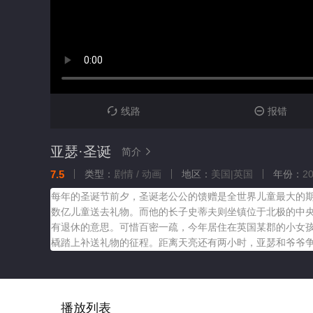
线路
报错


亚瑟·圣诞
简介

7.5
类型：
剧情 / 动画
地区：
美国|英国
年份：
2
每年的圣诞节前夕，圣诞老公公的馈赠是全世界儿童最大的期
数亿儿童送去礼物。而他的长子史蒂夫则坐镇位于北极的中
有退休的意思。可惜百密一疏，今年居住在英国某郡的小女
橇踏上补送礼物的征程。距离天亮还有两小时，亚瑟和爷爷
播放列表