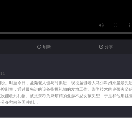
刷新
分享


011
盼。时至今日，圣诞老人也与时俱进，现役圣诞老人马尔科姆乘坐最先进
央控制室，通过最先进的设备指挥礼物的发放工作。崇尚技术的史蒂夫坚
孩没能收到礼物。被父亲称为麻烦精的亚瑟不忍女孩失望，于是和他那丝
争分夺秒向英国冲刺…