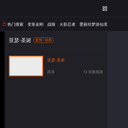

热门搜索
变形金刚
战狼
火影忍者
爱丽丝梦游仙境

亚瑟·圣诞
剧情 / 动画
亚瑟·圣诞
高清
切换线路
