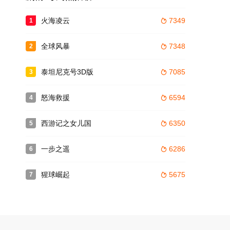
火海凌云
7349
1

全球风暴
7348
2

泰坦尼克号3D版
7085
3

怒海救援
6594
4

西游记之女儿国
6350
5

一步之遥
6286
6

猩球崛起
5675
7
