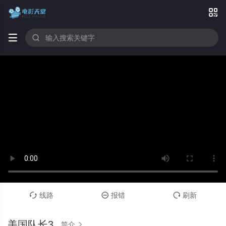



线路
报错
刷新



美国队长3
简介
