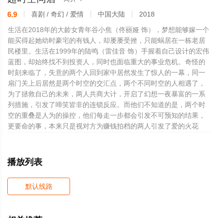
6.9
喜剧 / 奇幻 / 爱情
中国大陆
2018
生活在2018年的大龄女青年谷小焦（佟丽娅 饰），梦想能够嫁一个
能买得起她幼时豪宅的有钱人，却屡屡受挫，只能蜗居在一栋老居
民楼里。生活在1999年的陆鸣（雷佳音 饰）手握着自己设计的宏伟
蓝图，却始终找不到投资人，同时也面临重大的事业危机。奇怪的
时刻来临了，失意的两个人回到家中居然发生了惊人的一幕，同一
扇门关上后居然是两个时空的交汇点，两个不同时空的人相遇了，
为了拯救自己的未来，两人共商大计，开启了幻想一夜暴富的一系
列措施，引发了啼笑皆非的连锁反应。而他们不知道的是，两个时
空的重叠是人为的操控，他们每走一步都会引发不可预知的结果，
更要命的事，本来只是视对方为赚钱拍档的两人引发了爱的火花
播放列表
默认线路