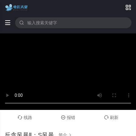



线路
报错
刷新



反贪风暴Ⅱ：S风暴
简介
