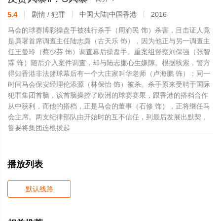
5.4
剧情 / 犯罪
中国大陆|中国香港
2016
马会的球赛博彩操盘手被独行杀手（周渝民 饰）杀害，目击证人竟
是廉署首席调查主任陆志廉（古天乐 饰），因为他正与另一调查主
任王曼玲（蔡少芬 饰）调查幕后操盘手。重案组督察刘保强（张智
霖 饰）随后介入案件调查，却与陆志廉心生嫌隙。根据线索，警方
得知香港非法赌球幕后有一个大庄家叫华老师（卢海鹏 饰）；同一
时间马会保安经理伦添源（林保怡 饰）被杀。杀手原来受聘于国际
犯罪集团首脑，该首脑操控了欧洲的球赛赛果，跟香港的搭档合作
从中获利，而他的搭档，正是马会的董事（石修 饰），正将继任马
会主席。两支纪律部队由开始时的互不信任，到最后发展出默契，
誓要将集团连根拔起
播放列表
默认线路