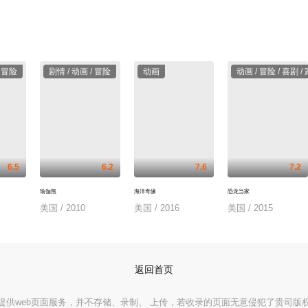
/ 冒险
剧情 / 动画 / 冒险
动画
动画 / 冒险 / 喜剧 /
6.5
6.2
7.6
7.2
瑜伽熊
海洋奇缘
恐龙当家
美国 / 2010
美国 / 2016
美国 / 2015
返回首页
供web页面服务，并不存储、录制、 上传，若收录的页面无意侵犯了贵司版