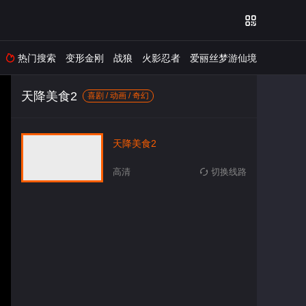

热门搜索
变形金刚
战狼
火影忍者
爱丽丝梦游仙境

天降美食2
喜剧 / 动画 / 奇幻
天降美食2
高清
切换线路
