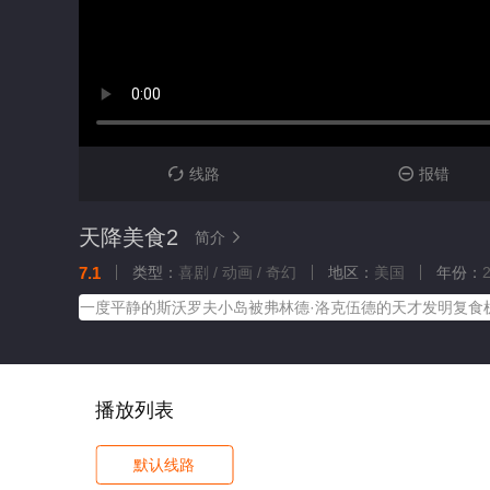
线路
报错


天降美食2
简介

7.1
类型：
喜剧 / 动画 / 奇幻
地区：
美国
年份：
一度平静的斯沃罗夫小岛被弗林德·洛克伍德的天才发明复食
播放列表
默认线路