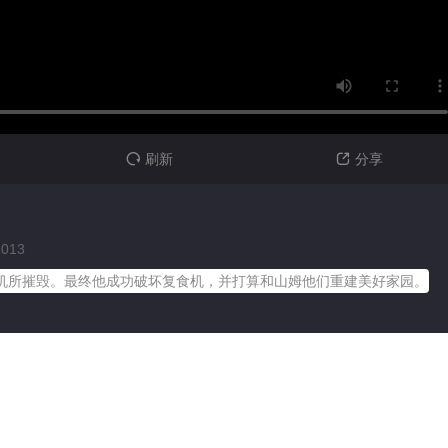
刷新
分享


2013
机所摧毁。最终他成功破坏复食机，并打算和山姆他们重建美好家园。