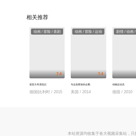
相关推荐
动画 / 冒险 / 喜剧
动画 / 冒险 / 运动
剧情 / 动画 
7.4
7.4
诺亚方舟漂流记
马达加斯加的企鹅
动物总动员
德国|比利时 / 2015
美国 / 2014
德国 / 2010
本站资源均收集于各大视频采集站，只提