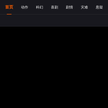
首页
动作
科幻
喜剧
剧情
灾难
悬疑