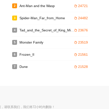
Ant-Man and the Wasp
24721
2

Spider-Man_Far_from_Home
24482
3

 家庭
Tad_and_the_Secret_of_King_Midas
23676
4

Monster Family
23519
5

Frozen_II
21561
6

Dune
21528
7

权，请联系我们，我们将72小时内删除！