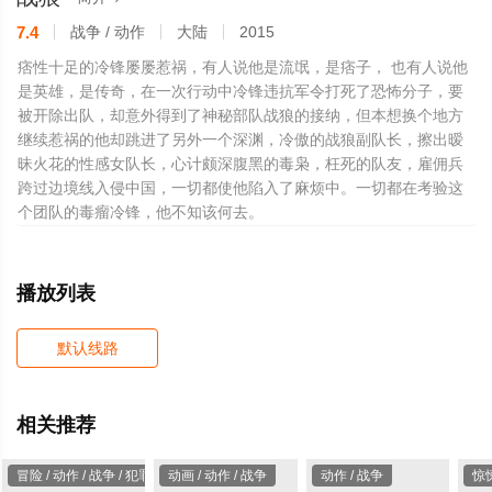
7.4
战争 / 动作
大陆
2015
痞性十足的冷锋屡屡惹祸，有人说他是流氓，是痞子， 也有人说他
是英雄，是传奇，在一次行动中冷锋违抗军令打死了恐怖分子，要
被开除出队，却意外得到了神秘部队战狼的接纳，但本想换个地方
继续惹祸的他却跳进了另外一个深渊，冷傲的战狼副队长，擦出暧
昧火花的性感女队长，心计颇深腹黑的毒枭，枉死的队友，雇佣兵
跨过边境线入侵中国，一切都使他陷入了麻烦中。一切都在考验这
个团队的毒瘤冷锋，他不知该何去。
播放列表
默认线路
相关推荐
冒险 / 动作 / 战争 / 犯罪
动画 / 动作 / 战争
动作 / 战争
惊悚