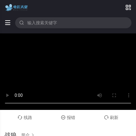



线路
报错
刷新



战狼
简介
