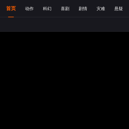
首页
动作
科幻
喜剧
剧情
灾难
悬疑