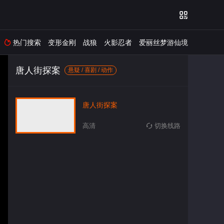

热门搜索
变形金刚
战狼
火影忍者
爱丽丝梦游仙境

唐人街探案
悬疑 / 喜剧 / 动作
唐人街探案
高清
切换线路
