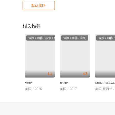
默认线路
相关推荐
冒险 / 动作 / 战争 / 犯罪
冒险 / 动作 / 奇幻
冒险 / 动作 
6.1
4.7
X特遣队
新木乃伊
霍比特人3：五军之战
美国 / 2016
美国 / 2017
美国|新西兰 / 