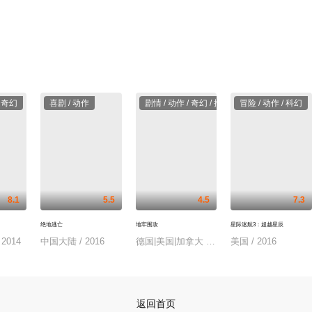
/ 奇幻
喜剧 / 动作
剧情 / 动作 / 奇幻 / 推荐
冒险 / 动作 / 科幻
8.1
5.5
4.5
7.3
绝地逃亡
地牢围攻
星际迷航3：超越星辰
2014
中国大陆 / 2016
德国|美国|加拿大 / 2001
美国 / 2016
返回首页