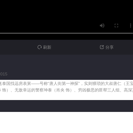
刷新
分享


2015
送泰国找远房表舅——号称“唐人街第一神探”，实则猥琐的大叔唐仁（王
 饰）、无敌幸运的警察坤泰（肖央 饰）、穷凶极恶的匪帮三人组、高深