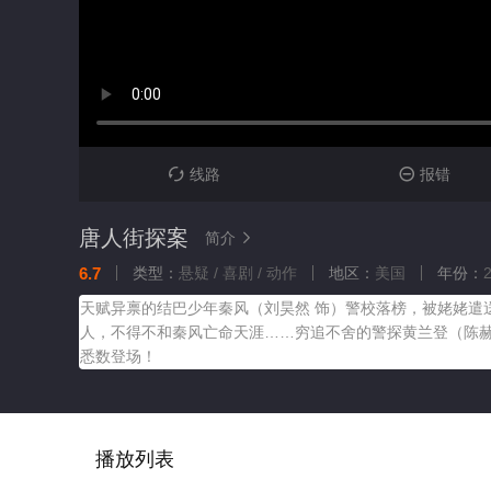
线路
报错


唐人街探案
简介

6.7
类型：
悬疑 / 喜剧 / 动作
地区：
美国
年份：
天赋异禀的结巴少年秦风（刘昊然 饰）警校落榜，被姥姥遣
人，不得不和秦风亡命天涯……穷追不舍的警探黄兰登（陈赫
悉数登场！
播放列表