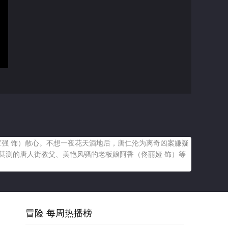
宝强 饰）散心。不想一夜花天酒地后，唐仁沦为离奇凶案嫌疑
莫测的唐人街教父、美艳风骚的老板娘阿香（佟丽娅 饰）等
冒险 每周热播榜