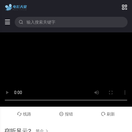



线路
报错
刷新



窃听风云2
简介
