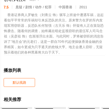
7.5
悬疑 / 剧情 / 动作 / 犯罪
中国香港
2011
香港证券商人罗敏生（刘青云 饰）驱车上班途中遭遇车祸，这起
看似平平常常的车祸却引来反恐队的关注。原来警方在罗的车内发
现军用窃听器，反恐队长何智强（古天乐 饰）怀疑有人正在策划恐
怖袭击。随着何的调查，始终藏在暗处监视窃听的退伍军人司马念
祖（吴彦祖 饰）也渐渐浮出水面。与此同时，罗将被窃听的消息告
诉了“地主会”的元老们，这是一群自70年代起便操纵香港金融的业
界精英，如今更成为只手遮天的抢钱大亨。地主会遭人窃听，无疑
预示着他们的各种黑幕将大白于天下。
播放列表
默认线路
相关推荐