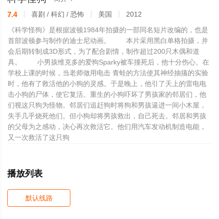
7.4
喜剧 / 科幻 / 恐怖
美国
2012
《科学怪狗》是根据波顿1984年拍摄的一部同名短片改编的，也是
首部波顿参与制作的迪士尼动画。 本片采用黑白单格拍摄，并
会后期转制成3D形式，为了配合剧情，制作超过200只木偶和道
具。 小男孩维克多的爱狗Sparky被车撞死后，他十分伤心。在
学校上课的时候，当老师做用电击 青蛙的方法使其神经抽搐的实验
时，他有了救活他的小狗的灵感。于是晚上，他引了天上的雷电电
击小狗的尸体，使它复活。重生的小狗吓坏了男孩家的邻居们，他
们视这只狗为怪物。邻居们追赶狗时将狗和男孩逼进一间小木屋，
失手几乎烧死他们。但小狗却将男孩救出，自己死去。邻居和男孩
的父母为之感动，决心再次救活它。他们用汽车发动机制造电能，
又一次救活了这只狗
播放列表
默认线路