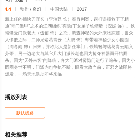
4.4
动作 / 奇幻
中国大陆
2017
新上任的捕快刀宜长（李治廷 饰）奉旨判案，误打误撞救下了精
通“奇门遁甲”之术的江湖组织“雾隐门”女弟子铁蜻蜓（倪妮 饰）。铁
蜻蜓受门派老大（伍佰 饰）之托，调查神秘的天外来物踪迹，当众
人惨败之际，二师兄诸葛青云（大鹏 饰）却带着神秘少女小圆圈
（周冬雨 饰）归来，并称此人是新任掌门，铁蜻蜓与诸葛青云陷入
芥蒂，另一边老大与其它几大门派长老也因为抢夺神器而开始厮
杀。因为“天外来客”的降临，各大门派对雾隐门进行了追杀，因为小
圆圈身世不明，门派内也争执不断，眼看大敌当前，正邪之战即将
爆发，一场天地浩劫即将来临
播放列表
默认线路
相关推荐