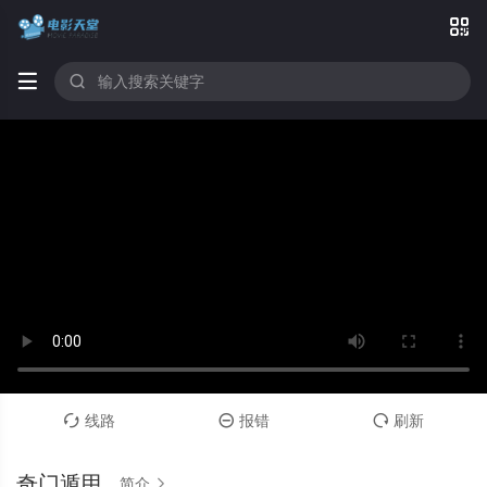



线路
报错
刷新



奇门遁甲
简介
