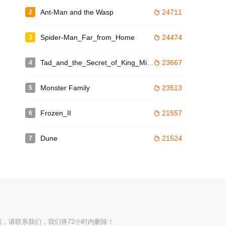
Ant-Man and the Wasp
24711
2

Spider-Man_Far_from_Home
24474
3

Tad_and_the_Secret_of_King_Midas
23667
4

Monster Family
23513
5

Frozen_II
21557
6

Dune
21524
7

权，请联系我们，我们将72小时内删除！