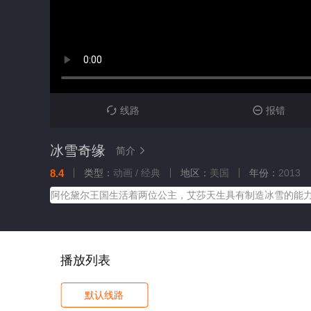
线路
报错


冰雪奇缘
简介

8.4
类型：
动画 / 经典
地区：
美国
年份：
2013
阿伦黛尔王国生活着两位公主，艾莎天生具有制造冰雪的能
播放列表
默认线路