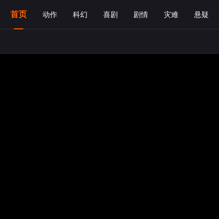
首页
动作
科幻
喜剧
剧情
灾难
悬疑