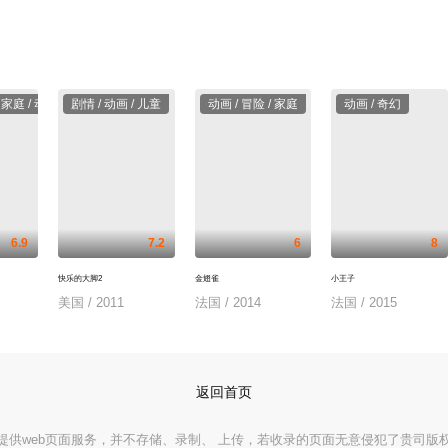
/ 家庭 / 动作
剧情 / 动画 / 儿童
动画 / 冒险 / 家庭
动画 / 奇幻
6.9
7.2
6
8
快乐的大脚2
金翅雀
小王子
美国 / 2011
法国 / 2014
法国 / 2015
返回首页
供web页面服务，并不存储、录制、 上传，若收录的页面无意侵犯了贵司版