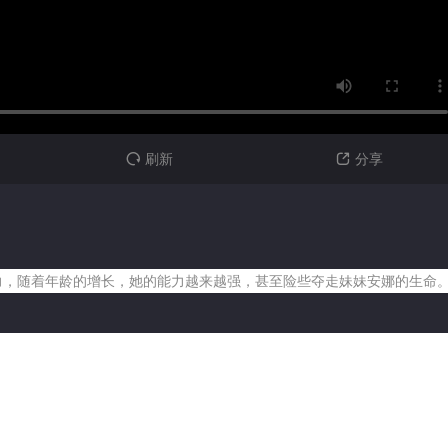
刷新
分享


力，随着年龄的增长，她的能力越来越强，甚至险些夺走妹妹安娜的生命