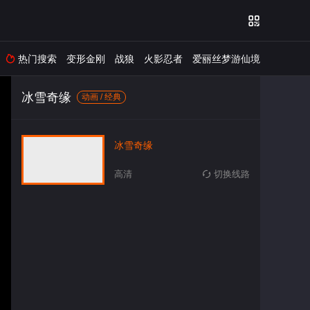

热门搜索
变形金刚
战狼
火影忍者
爱丽丝梦游仙境

冰雪奇缘
动画 / 经典
冰雪奇缘
高清
切换线路
