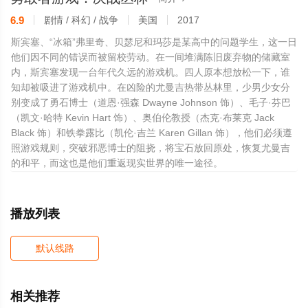
6.9
剧情 / 科幻 / 战争
美国
2017
斯宾塞、“冰箱”弗里奇、贝瑟尼和玛莎是某高中的问题学生，这一日
他们因不同的错误而被留校劳动。在一间堆满陈旧废弃物的储藏室
内，斯宾塞发现一台年代久远的游戏机。四人原本想放松一下，谁
知却被吸进了游戏机中。在凶险的尤曼吉热带丛林里，少男少女分
别变成了勇石博士（道恩·强森 Dwayne Johnson 饰）、毛子·芬巴
（凯文·哈特 Kevin Hart 饰）、奥伯伦教授（杰克·布莱克 Jack
Black 饰）和铁拳露比（凯伦·吉兰 Karen Gillan 饰），他们必须遵
照游戏规则，突破邪恶博士的阻挠，将宝石放回原处，恢复尤曼吉
的和平，而这也是他们重返现实世界的唯一途径。
播放列表
默认线路
相关推荐